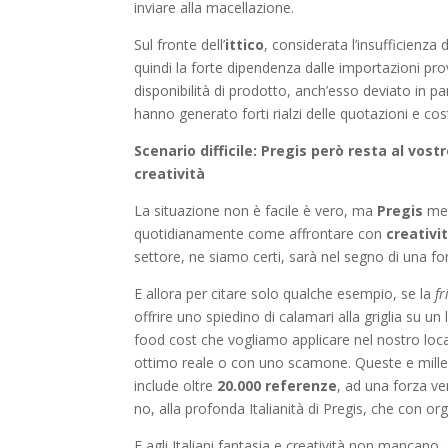
inviare alla macellazione.
Sul fronte dell’
ittico
, considerata l’insufficienz
quindi la forte dipendenza dalle importazioni prov
disponibilità di prodotto, anch’esso deviato in p
hanno generato forti rialzi delle quotazioni e cos
Scenario difficile: Pregis però resta al vost
creatività
La situazione non è facile è vero, ma
Pregis
met
quotidianamente come affrontare con
creativi
settore, ne siamo certi, sarà nel segno di una fo
E allora per citare solo qualche esempio, se la
fr
offrire uno spiedino di calamari alla griglia su un 
food cost che vogliamo applicare nel nostro loca
ottimo reale o con uno scamone. Queste e mille a
include oltre
20.000 referenze
, ad una forza ve
no, alla profonda Italianità di Pregis, che con or
E agli Italiani fantasia e creatività non mancano, 