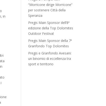
“Morricone dirige Morricone”
per sostenere Città della
io
Speranza
, in
Pregis Main Sponsor dell’8ª
edizione della Top Dolomites
Outdoor Festival
Pregis Main Sponsor della 7ª
Granfondo Top Dolomites
Pregis e Granfondo Avesani:
tri
un binomio di eccellenza tra
ata
sport e territorio
in
sato
 i
zione
a