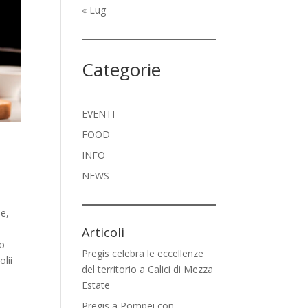
« Lug
Categorie
EVENTI
FOOD
INFO
NEWS
me,
Articoli
 o
Pregis celebra le eccellenze
lii
del territorio a Calici di Mezza
Estate
Pregis a Pompei con