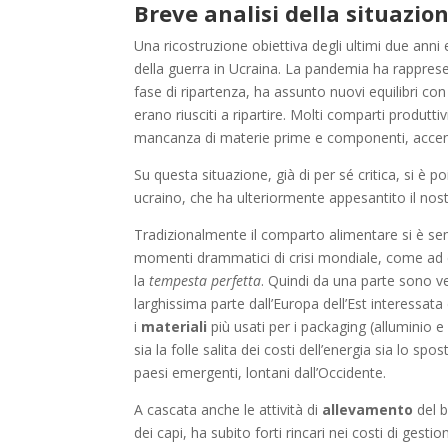
Breve analisi della situazio
Una ricostruzione obiettiva degli ultimi due anni
della guerra in Ucraina. La pandemia ha rappres
fase di ripartenza, ha assunto nuovi equilibri co
erano riusciti a ripartire. Molti comparti produtt
mancanza di materie prime e componenti, accent
Su questa situazione, già di per sé critica, si è po
ucraino, che ha ulteriormente appesantito il nos
Tradizionalmente il comparto alimentare si è se
momenti drammatici di crisi mondiale, come ad e
la
tempesta perfetta
. Quindi da una parte sono v
larghissima parte dall’Europa dell’Est interessata da
i
materiali
più usati per i packaging (alluminio e
sia la folle salita dei costi dell’energia sia lo
paesi emergenti, lontani dall’Occidente.
A cascata anche le attività di
allevamento
del b
dei capi, ha subito forti rincari nei costi di gest