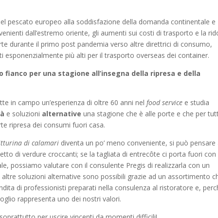
a del pescato europeo alla soddisfazione della domanda continentale e
enienti dall’estremo oriente, gli aumenti sui costi di trasporto e la rid
arte durante il primo post pandemia verso altre direttrici di consumo,
ti esponenzialmente più alti per il trasporto overseas dei container.
ro fianco per una stagione all’insegna della ripresa e della
te in campo un’esperienza di oltre 60 anni nel
food service
e studia
tà
e soluzioni
alternative
una stagione che è alle porte e che per tutt
rte ripresa dei consumi fuori casa.
itturina di calamari
diventa un po’ meno conveniente, si può pensare
letto di verdure croccanti; se la tagliata di entrecôte ci porta fuori con 
le, possiamo valutare con il consulente Pregis di realizzarla con un
ltre soluzioni alternative sono possibili grazie ad un assortimento c
ndita di professionisti preparati nella consulenza al ristoratore e, per
goglio rappresenta uno dei nostri valori.
soprattutto per uscire vincenti da momenti difficili!