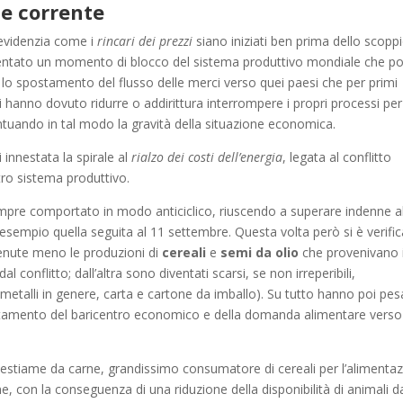
ne corrente
 evidenzia come i
rincari dei prezzi
siano iniziati ben prima dello scopp
entato un momento di blocco del sistema produttivo mondiale che poi
n lo spostamento del flusso delle merci verso quei paesi che per primi
ivi hanno dovuto ridurre o addirittura interrompere i propri processi per
uando in tal modo la gravità della situazione economica.
i innestata la spirale al
rialzo dei costi dell’energia
, legata al conflitto
tro sistema produttivo.
mpre comportato in modo anticiclico, riuscendo a superare indenne al
sempio quella seguita al 11 settembre. Questa volta però si è verific
enute meno le produzioni di
cereali
e
semi da olio
che provenivano 
l conflitto; dall’altra sono diventati scarsi, se non irreperibili,
 metalli in genere, carta e cartone da imballo). Su tutto hanno poi pe
 spostamento del baricentro economico e della domanda alimentare verso
estiame da carne, grandissimo consumatore di cereali per l’alimenta
ione, con la conseguenza di una riduzione della disponibilità di animali d