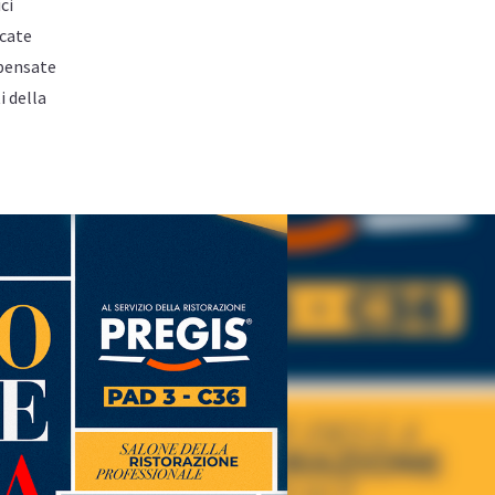
ci
icate
 pensate
i della