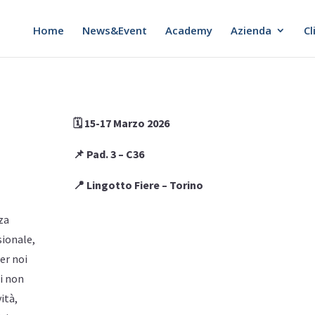
Home
News&Event
Academy
Azienda
Cl
🗓️ 15-17 Marzo 2026
📌 Pad. 3 – C36
📍 Lingotto Fiere – Torino
za
sionale,
er noi
i non
ità,