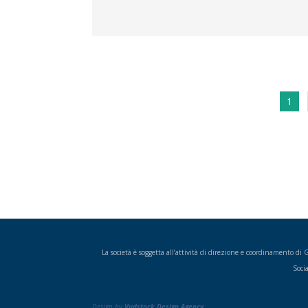
1
La società è soggetta all’attività di direzione e coordinamento d
Soci
Design by
Vudstock Design Agency