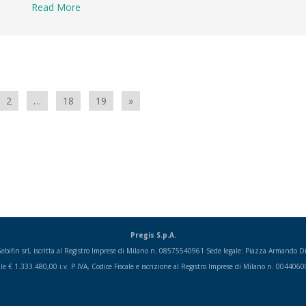
Read More
2
…
18
19
»
Pregis S.p.A.
i Gebifin srl, iscritta al Registro Imprese di Milano n. 08575540961 Sede legale: Piazza Armando
ale € 1.333.480,00 i.v. P.IVA, Codice Fiscale e iscrizione al Registro Imprese di Milano n. 004406