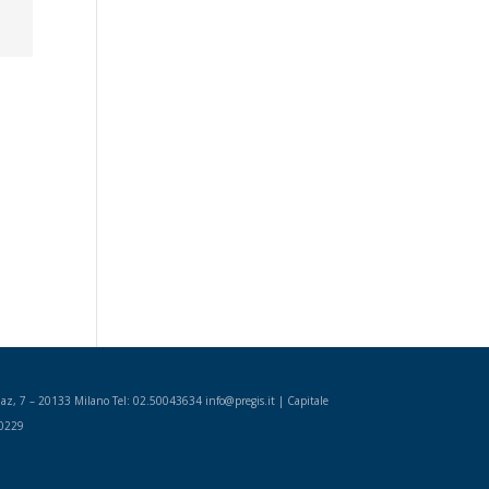
 Diaz, 7 – 20133 Milano Tel: 02.50043634 info@pregis.it | Capitale
00229