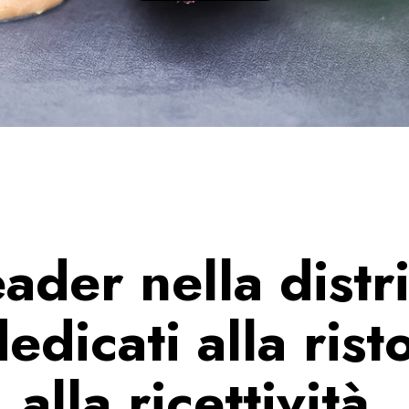
ader nella distr
edicati alla ris
alla ricettività.