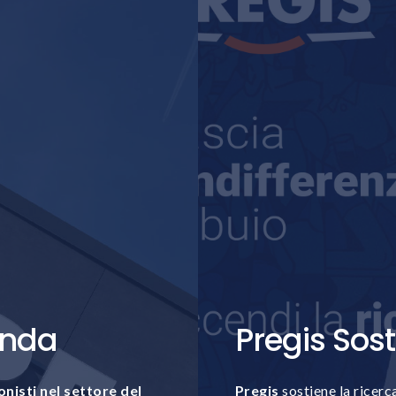
enda
Pregis Sos
nisti nel settore del
Pregis
sostiene la ricerca