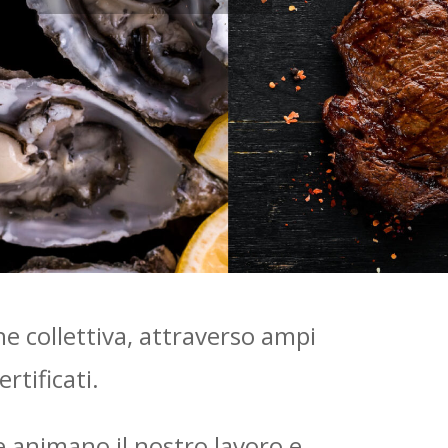
e collettiva, attraverso ampi
rtificati.
he animano il nostro lavoro e