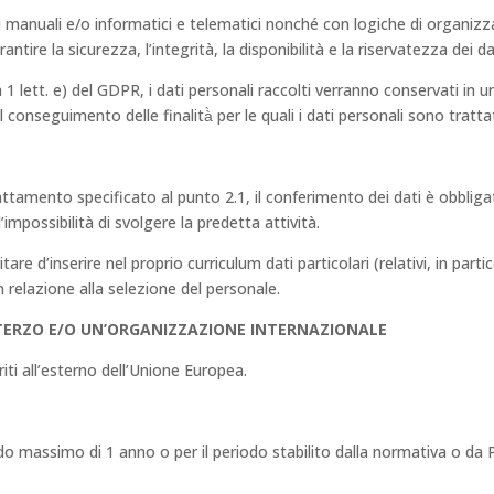
i manuali e/o informatici e telematici nonché con logiche di organi
ire la sicurezza, l’integrità, la disponibilità e la riservatezza dei da
 1 lett. e) del GDPR, i dati personali raccolti verranno conservati in 
conseguimento delle finalità̀ per le quali i dati personali sono trattat
rattamento specificato al punto 2.1, il conferimento dei dati è obbliga
possibilità di svolgere la predetta attività.
are d’inserire nel proprio curriculum dati particolari (relativi, in partic
in relazione alla selezione del personale.
 TERZO E/O UN’ORGANIZZAZIONE INTERNAZIONALE
riti all’esterno dell’Unione Europea.
do massimo di 1 anno o per il periodo stabilito dalla normativa o da P