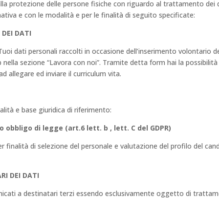
la protezione delle persone fisiche con riguardo al trattamento dei da
tiva e con le modalità e per le finalità di seguito specificate:
DEI DATI
 i Tuoi dati personali raccolti in occasione dell’inserimento volontario d
nella sezione “Lavora con noi”. Tramite detta form hai la possibilità
ad allegare ed inviare il curriculum vita.
alità e base giuridica di riferimento:
 obbligo di legge (art.6
lett. b , lett. C del GDPR)
 per finalità di selezione del personale e valutazione del profilo del can
RI DEI DATI
nicati a destinatari terzi essendo esclusivamente oggetto di trattamen