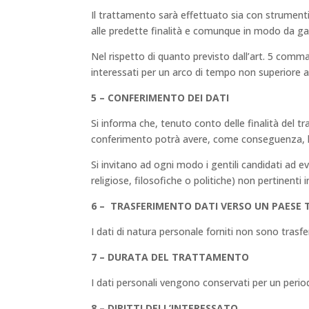
Il trattamento sarà effettuato sia con strument
alle predette finalità e comunque in modo da garant
Nel rispetto di quanto previsto dall’art. 5 comma
interessati per un arco di tempo non superiore al 
5
– CONFERIMENTO DEI DATI
Si informa che, tenuto conto delle finalità del t
conferimento potrà avere, come conseguenza, l’im
Si invitano ad ogni modo i gentili candidati ad evit
religiose, filosofiche o politiche) non pertinenti 
6 – TRASFERIMENTO DATI VERSO UN PAESE
I dati di natura personale forniti non sono trasfe
7 – DURATA DEL TRATTAMENTO
I dati personali vengono conservati per un perio
8 – DIRITTI DELL’INTERESSATO