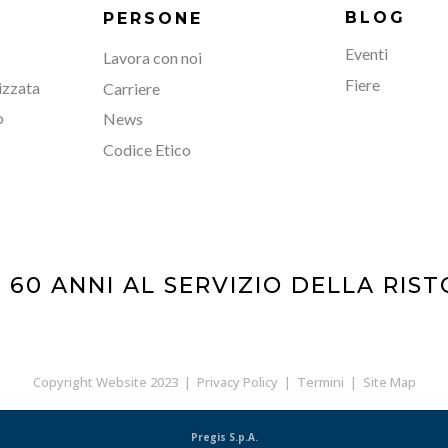
BLOG
PERSONE
Eventi
Lavora con noi
Fiere
izzata
Carriere
o
News
Codice Etico
 60 ANNI AL SERVIZIO DELLA RIS
Copyright Website 2023 |
Privacy Policy
|
Termini
|
Site Map
Pregis S.p.A.