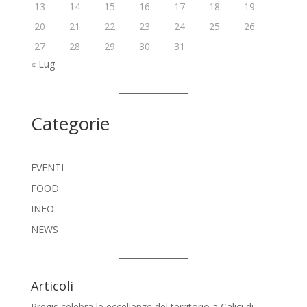
13
14
15
16
17
18
19
20
21
22
23
24
25
26
27
28
29
30
31
« Lug
Categorie
EVENTI
FOOD
INFO
NEWS
Articoli
Pregis celebra le eccellenze del territorio a Calici di