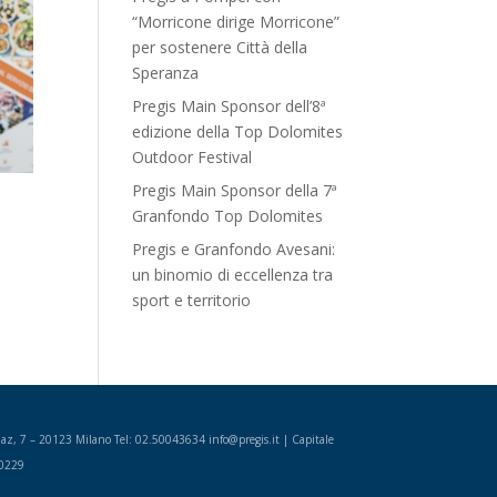
“Morricone dirige Morricone”
per sostenere Città della
Speranza
Pregis Main Sponsor dell’8ª
edizione della Top Dolomites
Outdoor Festival
Pregis Main Sponsor della 7ª
Granfondo Top Dolomites
Pregis e Granfondo Avesani:
un binomio di eccellenza tra
sport e territorio
 Diaz, 7 – 20123 Milano Tel: 02.50043634 info@pregis.it | Capitale
00229