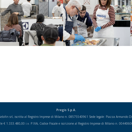
Pregis S.p.A.
i Gebifin srl, iscritta al Registro Imprese di Milano n. 08575540961 Sede legale: Piazza Armando
ale € 1.333.480,00 i.v. P.IVA, Codice Fiscale e iscrizione al Registro Imprese di Milano n. 004406