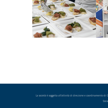
La società è soggetta all’attività di direzione e coordinamento d
Soci